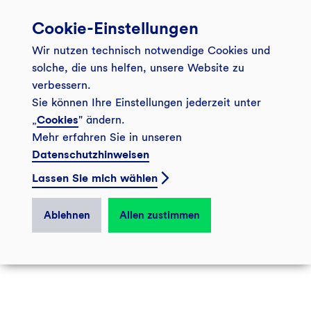
Cookie-Einstellungen
Wir nutzen technisch notwendige Cookies und
solche, die uns helfen, unsere Website zu
verbessern.
Sie können Ihre Einstellungen jederzeit unter
Wohnraum: sozial, ökologisch,
„
Cookies
" ändern.
Mehr erfahren Sie in unseren
ökonomisch
Datenschutzhinweisen
© 2026 GLS Gemeinschaftsbank eG
Lassen Sie mich wählen
Ablehnen
Allen zustimmen
Impressum
Datenschutz
Cookies